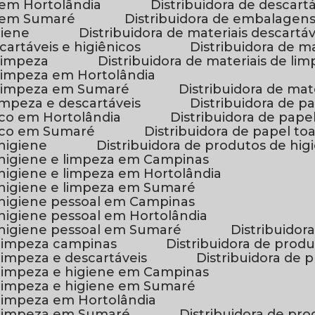
s em Hortolândia
Distribuidora de descar
is em Sumaré
Distribuidora de embalagens
giene
Distribuidora de materiais descartáv
scartáveis e higiênicos
Distribuidora de 
 limpeza
Distribuidora de materiais de 
e limpeza em Hortolândia
de limpeza em Sumaré
Distribuidora de ma
 limpeza e descartáveis
Distribuidora de p
nico em Hortolândia
Distribuidora de pape
ênico em Sumaré
Distribuidora de papel to
 higiene
Distribuidora de produtos de hi
e higiene e limpeza em Campinas
e higiene e limpeza em Hortolândia
e higiene e limpeza em Sumaré
e higiene pessoal em Campinas
e higiene pessoal em Hortolândia
e higiene pessoal em Sumaré
Distribuido
e limpeza campinas
Distribuidora de pro
 limpeza e descartáveis
Distribuidora de
e limpeza e higiene em Campinas
e limpeza e higiene em Sumaré
e limpeza em Hortolândia
e limpeza em Sumaré
Distribuidora de pr