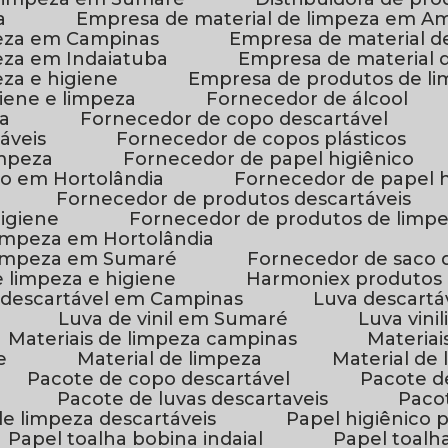
a
Empresa de material de limpeza em A
peza em Campinas
Empresa de material 
peza em Indaiatuba
Empresa de material
za e higiene
Empresa de produtos de li
iene e limpeza
Fornecedor de álcool
ca
Fornecedor de copo descartável
áveis
Fornecedor de copos plásticos
impeza
Fornecedor de papel higiênico
co em Hortolândia
Fornecedor de papel
Fornecedor de produtos descartáveis
higiene
Fornecedor de produtos de lim
limpeza em Hortolândia
 limpeza em Sumaré
Fornecedor de saco d
 limpeza e higiene
Harmoniex produtos
a descartável em Campinas
Luva descart
Luva de vinil em Sumaré
Luva vinil
Materiais de limpeza campinas
Materi
e
Material de limpeza
Material d
Pacote de copo descartável
Pacote 
Pacote de luvas descartaveis
Pac
de limpeza descartáveis
Papel higiênico 
Papel toalha bobina indaial
Papel toalh