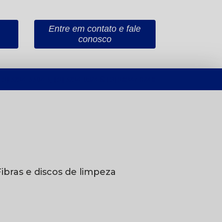
Entre em contato e fale
conosco
(19) 3294-3304
(19) 3294-6524
(19) 98947-8248
Fibras e discos de limpeza