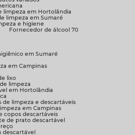
mericana
de limpeza em Hortolândia
 de limpeza em Sumaré
mpeza e higiene
Fornecedor de álcool 70
 higiênico em Sumaré
peza em Campinas
e lixo
 de limpeza
ável em Hortolândia
ica
ais de limpeza e descartáveis
e limpeza em Campinas
de copos descartáveis
ote de prato descartável
preço
a descartável