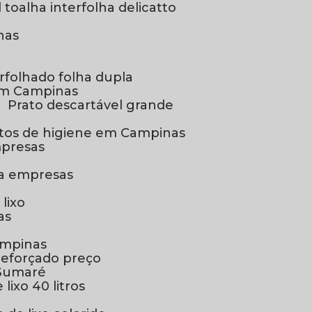
l toalha interfolha delicatto
has
erfolhado folha dupla
 em Campinas
Prato descartável grande
utos de higiene em Campinas
mpresas
ra empresas
é
 lixo
as
Campinas
s reforçado preço
m Sumaré
 lixo 40 litros