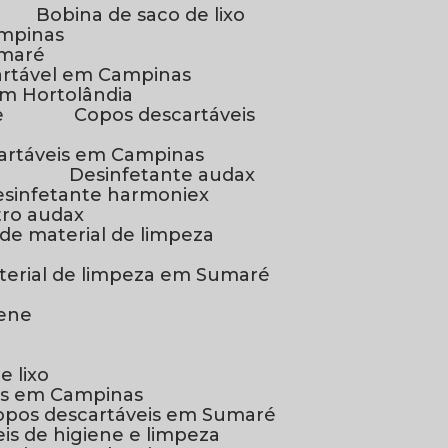
Bobina de saco de lixo
ampinas
umaré
artável em Campinas
em Hortolândia
e
Copos descartáveis
cartáveis em Campinas
Desinfetante audax
Desinfetante harmoniex
tro audax
r de material de limpeza
material de limpeza em Sumaré
iene
e lixo
eis em Campinas
 copos descartáveis em Sumaré
veis de higiene e limpeza