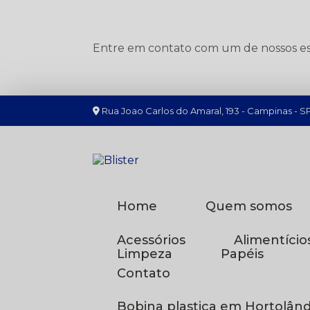
Entre em contato com um de nossos esp
Rua Joao Carlos do Amaral, 193 - Campinas - S
Home
Quem somos
Acessórios
Alimentício
Limpeza
Papéis
Contato
Bobina plastica em Hortolând