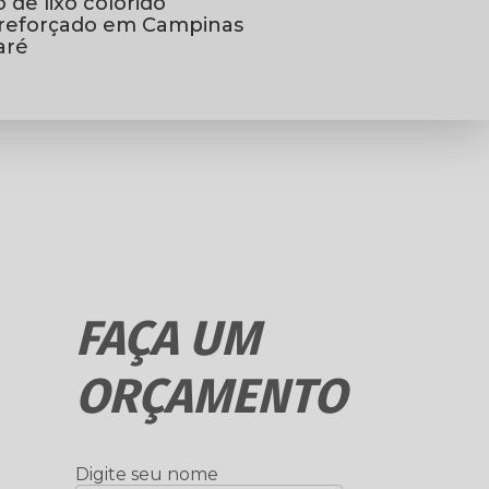
o de lixo colorido
xo reforçado em Campinas
aré
FAÇA UM
ORÇAMENTO
Digite seu nome