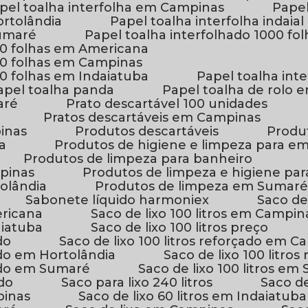
apel toalha interfolha em Campinas
Pape
ortolândia
Papel toalha interfolha indaial
Sumaré
Papel toalha interfolhado 1000 fol
000 folhas em Americana
000 folhas em Campinas
00 folhas em Indaiatuba
Papel toalha int
Papel toalha panda
Papel toalha de rolo
aré
Prato descartável 100 unidades
Pratos descartáveis em Campinas
inas
Produtos descartáveis
Prod
a
Produtos de higiene e limpeza para e
Produtos de limpeza para banheiro
pinas
Produtos de limpeza e higiene pa
olândia
Produtos de limpeza em Sumar
Sabonete líquido harmoniex
Saco de
ericana
Saco de lixo 100 litros em Campin
aiatuba
Saco de lixo 100 litros preço
do
Saco de lixo 100 litros reforçado em 
çado em Hortolândia
Saco de lixo 100 litro
rçado em Sumaré
Saco de lixo 100 litros e
ado
Saco para lixo 240 litros
Saco de
pinas
Saco de lixo 60 litros em Indaiatuba