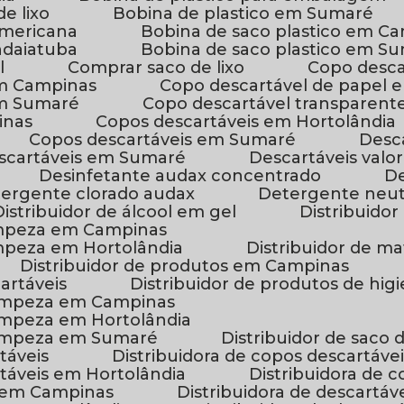
de lixo
Bobina de plastico em Sumaré
Americana
Bobina de saco plastico em C
Indaiatuba
Bobina de saco plastico em S
l
Comprar saco de lixo
Copo desc
em Campinas
Copo descartável de papel 
em Sumaré
Copo descartável transparent
inas
Copos descartáveis em Hortolândia
Copos descartáveis em Sumaré
Des
escartáveis em Sumaré
Descartáveis valor
Desinfetante audax concentrado
etergente clorado audax
Detergente neu
Distribuidor de álcool em gel
Distribuido
 limpeza em Campinas
limpeza em Hortolândia
Distribuidor de 
Distribuidor de produtos em Campinas
cartáveis
Distribuidor de produtos de hig
 limpeza em Campinas
 limpeza em Hortolândia
 limpeza em Sumaré
Distribuidor de saco d
táveis
Distribuidora de copos descartáv
rtáveis em Hortolândia
Distribuidora de
is em Campinas
Distribuidora de descartá