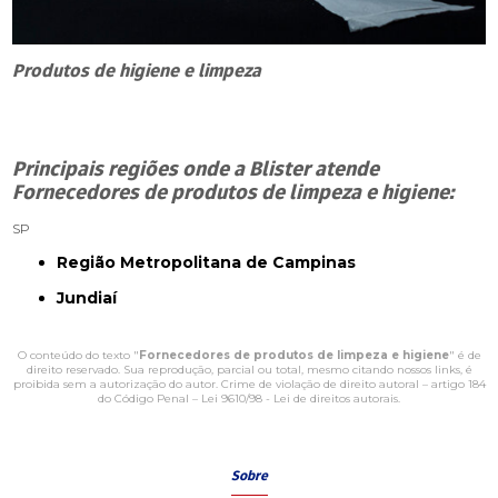
Produtos de higiene e limpeza
Principais regiões onde a Blister atende
Fornecedores de produtos de limpeza e higiene:
SP
Região Metropolitana de Campinas
Jundiaí
O conteúdo do texto "
Fornecedores de produtos de limpeza e higiene
" é de
direito reservado. Sua reprodução, parcial ou total, mesmo citando nossos links, é
proibida sem a autorização do autor. Crime de violação de direito autoral – artigo 184
do Código Penal –
Lei 9610/98 - Lei de direitos autorais
.
Sobre