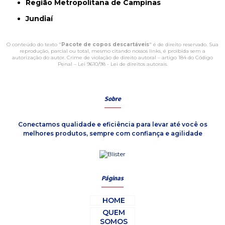
Região Metropolitana de Campinas
Jundiaí
O conteúdo do texto "
Pacote de copos descartáveis
" é de direito reservado. Sua
reprodução, parcial ou total, mesmo citando nossos links, é proibida sem a
autorização do autor. Crime de violação de direito autoral – artigo 184 do Código
Penal –
Lei 9610/98 - Lei de direitos autorais
.
Sobre
Conectamos qualidade e eficiência para levar até você os
melhores produtos, sempre com confiança e agilidade
Páginas
HOME
QUEM
SOMOS